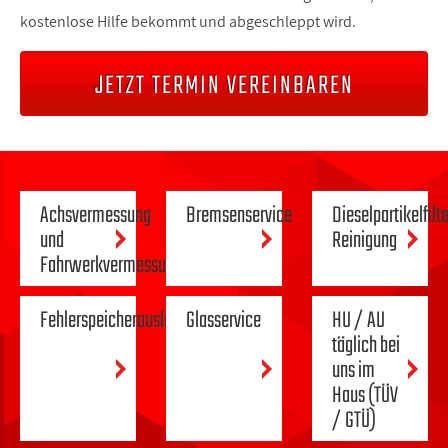
kostenlose Hilfe bekommt und abgeschleppt wird.
JETZT TERMIN VEREINBAREN
Achsvermessung
Bremsenservice
Dieselpartikelfilt
und
Reinigung
Fahrwerkvermessung
Fehlerspeicherauslese
Glasservice
HU / AU
täglich bei
uns im
Haus (TÜV
/ GTÜ)